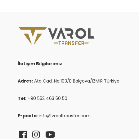
İletişim Bilgilerimiz
Adres:
Ata Cad. No:103/B Balçova/İZMİR Türkiye
Tel:
+90 552 463 50 50
E-posta:
info@varoltransfer.com